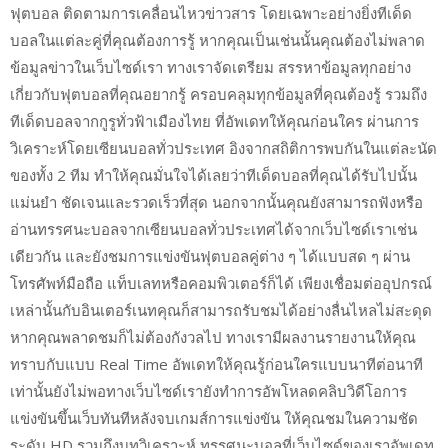
ฟุตบอล ติดตามการเคลื่อนไหวข่าวสาร โดยเฉพาะอย่างยิ่งทีเด็ด
บอลในแต่ละคู่ที่คุณต้องการรู้ หากคุณเป็นเช่นนั้นคุณต้องไม่พลาด
ข้อมูลข่าวในเว็บไซด์เรา ทางเราจัดเตรียม สรรหาข้อมูลทุกอย่าง
เกี่ยวกับฟุตบอลที่คุณอยากรู้ ครอบคลุมทุกข้อมูลที่คุณต้องรู้ รวมถึง
ทีเด็ดบอลจากกูรูทั่วฟ้าเมืองไทย ที่อัพเดทให้คุณก่อนใคร ผ่านการ
วิเคราะห์โดยเซียนบอลทั่วประเทศ อิงจากสถิติการพบกันในแต่ละนัด
ของทั้ง 2 ทีม ทำให้คุณมั่นใจได้เลยว่าทีเด็ดบอลที่คุณได้รับไปนั้น
แม่นยำ ชัดเจนและรวดเร็วที่สุด นอกจากนั้นคุณยังสามารถฟังหรือ
อ่านทรรศนะบอลจากเซียนบอลทั่วประเทศได้จากเว็บไซด์เราเช่น
เดียวกัน และยังชมการแข่งขันฟุตบอลคู่ต่าง ๆ ได้แบบสด ๆ ผ่าน
โทรศัพท์มือถือ แท็บเลทหรือคอมพิวเตอร์ก็ได้ เพียงเชื่อมต่ออุปกรณ์
เหล่านั้นกับอินเตอร์เนทคุณก็สามารถรับชมได้อย่างลื่นไหลไม่สะดุด
หากคุณพลาดชมก็ไม่ต้องกังวลไป ทางเรามีผลงานรายงานให้คุณ
ทราบกับแบบ Real Time อัพเดทให้คุณรู้ก่อนใครแบบนาทีต่อนาที
เท่านั้นยังไม่พอทางเว็บไซด์เรายังทำการอัพโหลดคลิบวิดีโอการ
แข่งขันขึ้นเว็บทันทีหลังจบเกมส์การแข่งขัน ให้คุณชมในความชัด
ระดับ HD รวมถึงบทวิเคราะห์ ทรรศนะบอลที่เว็บไซด์ของเราอัพเดท