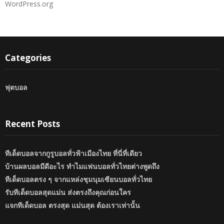
WordPress.org
Categories
ฟุตบอล
Recent Posts
ทีเด็ดบอลจากกูรูบอลทั่วฟ้าเมืองไทย ที่นี่ที่เดียว
บ้านผลบอลมีดีอะไร ทำไมแฟนบอลทั่วไทยต่างพูดถึง
ทีเด็ดบอลตรง ๆ จากแหล่งชุมนุมเซียนบอลทั่วไทย
รับทีเด็ดบอลสุดแม่น ส่งตรงถึงคุณก่อนใคร
แจกทีเด็ดบอล ตรงสุด แม่นสุด ต้องเราเท่านั้น