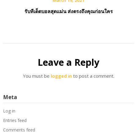
March 19, 2021
รับทีเด็ดบอลสุดแม่น ส่งตรงถึงคุณก่อนใคร
Leave a Reply
You must be
logged in
to post a comment.
Meta
Log in
Entries feed
Comments feed