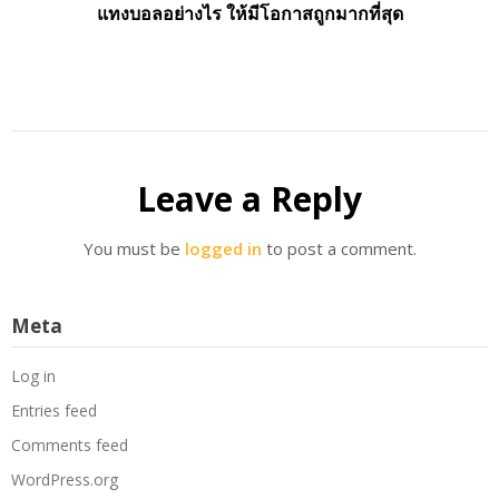
แทงบอลอย่างไร ให้มีโอกาสถูกมากที่สุด
Leave a Reply
You must be
logged in
to post a comment.
Meta
Log in
Entries feed
Comments feed
WordPress.org