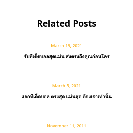
Related Posts
March 19, 2021
รับทีเด็ดบอลสุดแม่น ส่งตรงถึงคุณก่อนใคร
March 5, 2021
แจกทีเด็ดบอล ตรงสุด แม่นสุด ต้องเราเท่านั้น
November 11, 2011