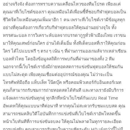
อย่างจริงจัง ต้องการทราบความเคลื่อนไหวของทีมโปรด เพียงแค่
คุณมาที่เว็บไซด์ของเรา คุณเหมือนได้เพื่อนซี้ที่ชอบกีฬาฟุตบอลเป็น
ชีวิตจิตใจเหมือนคุณเพิ่มมาอีก 1 คน เพราะที่เว็บไซด์เรามีข้อมูลทุก
อย่างที่คุณต้องการเกี่ยวกับกีฬาฟุตบอลให้คุณอ่านอย่างจุใจ ทั้ง
ทรรศนะบอล การวิเคราะห์บอลจากบรรดากูรูทั่วฟ้าเมืองไทย เราขน
มาให้คุณเสพย์ก่อนใคร อ่านได้เต็มอิ่ม ทั้งทีเด็ดบอลที่เราให้คุณก่อน
ใคร ได้ไปแบบฟรี ๆ ตรง ๆ เน้น ๆ ที่ผ่านการมองเกมส์จากเหล่าเซียน
บอลทั่วไทย โดยอิงข้อมูลสถิติการพบกันที่ผ่านมาของทั้ง 2 ทีม
นอกจากนี้เว็บไซด์เรายังมีถ่ายทอดสดการแข่งขันฟุตบอลให้ชมกัน
แบบไม่สะดุด เพียงคุณเชื่อมต่ออุปกรณ์ของคุณ ไม่ว่าจะเป็น
โทรศัพท์มือถือ แท็บเล็ท โน๊ตบุ๊ค หรือคอมพิวเตอร์กับอินเตอร์เนท
คุณก็สามารถรับชมการถ่ายทอดสดได้ทันที และทางเรายังมีบริการ
แจ้งผลการแข่งขันทุกคู่ ทุกลีกที่หน้าเว็บไซด์กันแบบ Real Time
อัพเดทให้คุณแบบนาทีต่อนาที หากคุณไม่สะดวกรับชมแบบสด คุณ
สามารถชมคลิบวิดีโอบันทึกการแข่งขันที่เว็บไซด์เราอัพโหลดขึ้น
หน้าเว็บทันทีที่การแข่งขันจบลง ให้คุณไม่พลาดในทุกรายละเอียด
การแข่งขัน คุณสามารถรับชมในความชัดระดับ HD เจ๋งกว่านี้ไม่มี