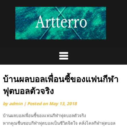
บ้านผลบอลเพื่อนซี้ของแฟนกีฬา
Skip
to
ฟุตบอลตัวจริง
content
by
admin
|
Posted on
May 13, 2018
บ้านผลบอลเพื่อนซี้ของแฟนกีฬาฟุตบอลตัวจริง
หากคุณชื่นชอบกีฬาฟุตบอลเป็นชีวิตจิตใจ คลั่งไคลกีฬาฟุตบอล