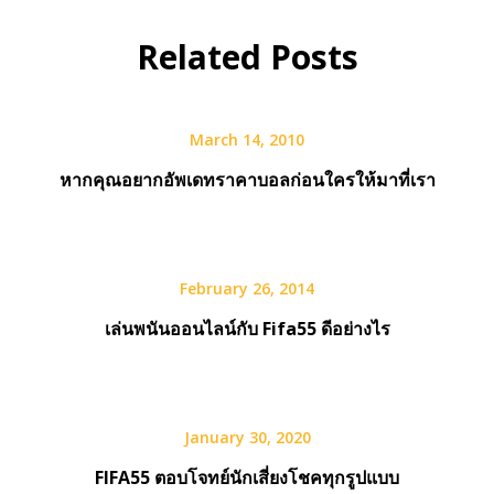
Related Posts
March 14, 2010
หากคุณอยากอัพเดทราคาบอลก่อนใครให้มาที่เรา
February 26, 2014
เล่นพนันออนไลน์กับ Fifa55 ดีอย่างไร
January 30, 2020
FIFA55 ตอบโจทย์นักเสี่ยงโชคทุกรูปแบบ